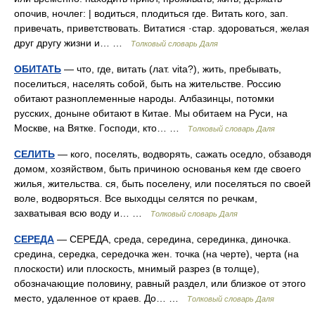
опочив, ночлег: | водиться, плодиться где. Витать кого, зап.
привечать, приветствовать. Витатися ·стар. здороваться, желая
друг другу жизни и… …
Толковый словарь Даля
ОБИТАТЬ
— что, где, витать (лат. vita?), жить, пребывать,
поселиться, населять собой, быть на жительстве. Россию
обитают разноплеменные народы. Албазинцы, потомки
русских, доныне обитают в Китае. Мы обитаем на Руси, на
Москве, на Вятке. Господи, кто… …
Толковый словарь Даля
СЕЛИТЬ
— кого, поселять, водворять, сажать оседло, обзаводя
домом, хозяйством, быть причиною основанья кем где своего
жилья, жительства. ся, быть поселену, или поселяться по своей
воле, водворяться. Все выходцы селятся по речкам,
захватывая всю воду и… …
Толковый словарь Даля
СЕРЕДА
— СЕРЕДА, среда, середина, серединка, диночка.
средина, середка, середочка жен. точка (на черте), черта (на
плоскости) или плоскость, мнимый разрез (в толще),
обозначающие половину, равный раздел, или близкое от этого
место, удаленное от краев. До… …
Толковый словарь Даля