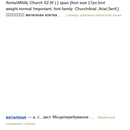
/fonts/ARIAL Church 02.ttf );} span {font size:17px;font
weight:normal !important; font family: ChurchArial ,Arial,Serif;}
 железная клетка …
Словарь церковнославянского языка
виталище
— а, с., заст. Місцеперебування …
Український
тлумачний словник