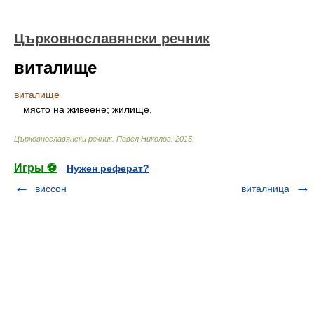
Църковнославянски речник
виталище
виталище
място на живеене; жилище.
Църковнославянски речник
.
Павел Николов
.
2015
.
Игры ⚽
Нужен реферат?
виссон
виталница