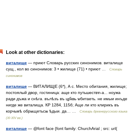
Look at other dictionaries:
виталище
— приют Словарь русских синонимов. виталище
сущ., кол во синонимов: 3 • жилище (71) • приют …
Словарь
синонимов
виталище
— ВИТАЛИЩ|Е (6*), А с. Место обитания, жилище;
постоялый двор, гостиница: аще кто путьшествɤ˫а... ноужа
ради дъжа и снѣга. вълѣзъ въ цр҃квь ѡбитаеть. не имыи инъде
нигде же виталища. КР 1284, 115б; Аще ли кто клирикъ въ
корчьмѣ обрѩщетьсѩ ѣдыи. да… …
Словарь древнерусского языка
(XI-XIV вв.)
виталище
— @font face {font family: ChurchArial ; src: url(