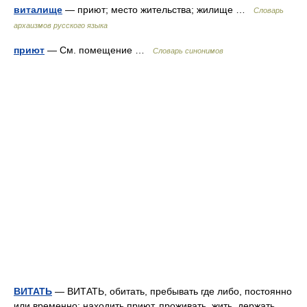
виталище
— приют; место жительства; жилище …
Cловарь
архаизмов русского языка
приют
— См. помещение …
Словарь синонимов
ВИТАТЬ
— ВИТАТЬ, обитать, пребывать где либо, постоянно
или временно: находить приют, проживать, жить, держать